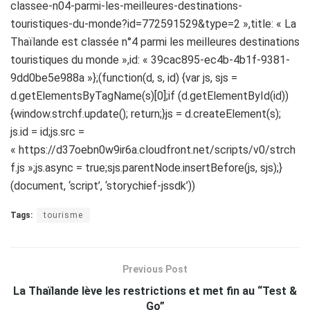
classee-n04-parmi-les-meilleures-destinations-
touristiques-du-monde?id=772591529&type=2 »,title: « La
Thaïlande est classée n°4 parmi les meilleures destinations
touristiques du monde »,id: « 39cac895-ec4b-4b1f-9381-
9dd0be5e988a »};(function(d, s, id) {var js, sjs =
d.getElementsByTagName(s)[0];if (d.getElementById(id))
{window.strchf.update(); return;}js = d.createElement(s);
js.id = id;js.src =
« https://d37oebn0w9ir6a.cloudfront.net/scripts/v0/strch
f.js »;js.async = true;sjs.parentNode.insertBefore(js, sjs);}
(document, ‘script’, ‘storychief-jssdk’))
Tags:
tourisme
Previous Post
La Thaïlande lève les restrictions et met fin au “Test &
Go”