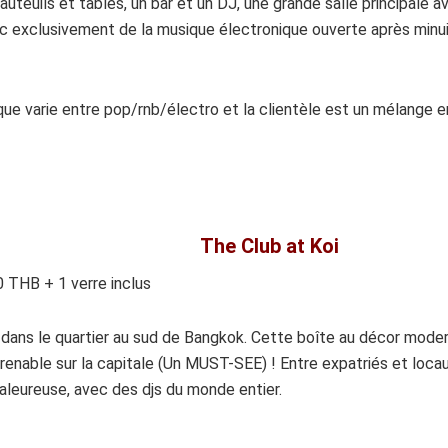
uteuils et tables, un bar et un DJ, une grande salle principale 
c exclusivement de la musique électronique ouverte après minuit
que varie entre pop/rnb/électro et la clientèle est un mélange 
The Club at Koi
0 THB + 1 verre inclus
, dans le quartier au sud de Bangkok. Cette boîte au décor mod
enable sur la capitale (Un MUST-SEE) ! Entre expatriés et locaux,
haleureuse, avec des djs du monde entier.