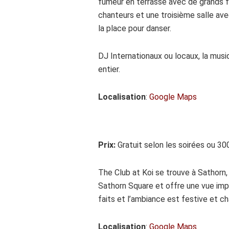
fumeur en terrasse avec de grands fa
chanteurs et une troisième salle ave
la place pour danser.
DJ Internationaux ou locaux, la musi
entier.
Localisation
:
Google Maps
Prix:
Gratuit selon les soirées ou 30
The Club at Koi se trouve à Sathorn
Sathorn Square et offre une vue impr
faits et l’ambiance est festive et c
Localisation
:
Google Maps