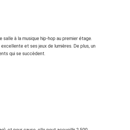
e salle à la musique hip-hop au premier étage.
excellente et ses jeux de lumières. De plus, un
ents qui se succèdent.
, et pour cause, elle peut accueillir 2,500