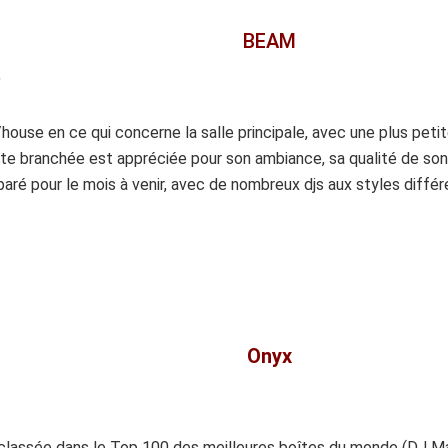
BEAM
)
house en ce qui concerne la salle principale, avec une plus petit
te branchée est appréciée pour son ambiance, sa qualité de son 
ré pour le mois à venir, avec de nombreux djs aux styles différ
Onyx
classée dans le Top 100 des meilleures boîtes du monde (DJ Mag)