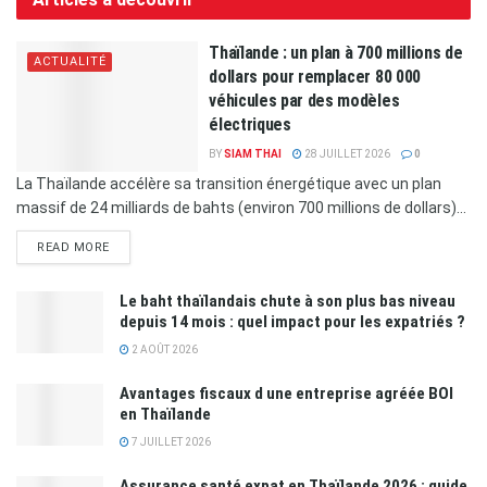
Thaïlande : un plan à 700 millions de
ACTUALITÉ
dollars pour remplacer 80 000
véhicules par des modèles
électriques
BY
SIAM THAI
28 JUILLET 2026
0
La Thaïlande accélère sa transition énergétique avec un plan
massif de 24 milliards de bahts (environ 700 millions de dollars)...
READ MORE
Le baht thaïlandais chute à son plus bas niveau
depuis 14 mois : quel impact pour les expatriés ?
2 AOÛT 2026
Avantages fiscaux d une entreprise agréée BOI
en Thaïlande
7 JUILLET 2026
Assurance santé expat en Thaïlande 2026 : guide