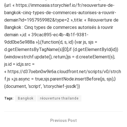
{url: « https://immoasia.storychief.io/fr/reouverture-de-
bangkok-cinq-types-de-commerces-autorises-a-rouvrir-
demain?id=1957959982&type=2 »,title: « Réouverture de
Bangkok : Cinq types de commerces autorisés à rouvrir
demain »,id: « 39cac895-ec4b-4b1f-9381-
9dd0be5e988a »};(function(d, s, id) {var js, sjs =
d.getElementsByTagName(s)[0];if (d.getElementById(id))
{window.strchf.update(); return;}js = d.createElement(s);
js.id = id;js.src =
« https://d37oebn0w9ir6a.cloudfront.net/scripts/v0/strch
f.js »;js.async = true;sjs.parentNode.insertBefore(js, sjs);}
(document, ‘script’, ‘storychief-jssdk’))
Tags:
Bangkok
réouverture thailande
Previous Post