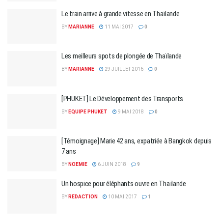
Le train arrive à grande vitesse en Thaïlande
BY
MARIANNE
11 MAI 2017
0
Les meilleurs spots de plongée de Thaïlande
BY
MARIANNE
29 JUILLET 2016
0
[PHUKET] Le Développement des Transports
BY
EQUIPE PHUKET
9 MAI 2018
0
[Témoignage] Marie 42 ans, expatriée à Bangkok depuis
7 ans
BY
NOEMIE
6 JUIN 2018
9
Un hospice pour éléphants ouvre en Thaïlande
BY
REDACTION
10 MAI 2017
1