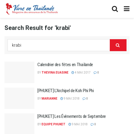
Search Result for 'krabi'
Calendrier des fêtes en Thaïlande
BY
THEVINA EUASINE
4 MAI 2017
0
[PHUKET] L’Archipel de Koh Phi Phi
BY
MARIANNE
9 MAI 2018
0
[PHUKET] Les Évènements de Septembre
BY
EQUIPE PHUKET
9 MAI 2018
0