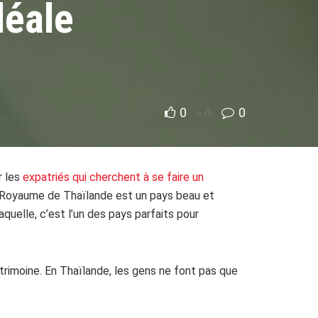
déale
0
A
0
A
r les
expatriés qui cherchent à se faire un
 Le Royaume de Thaïlande est un pays beau et
aquelle, c’est l’un des pays parfaits pour
atrimoine. En Thaïlande, les gens ne font pas que