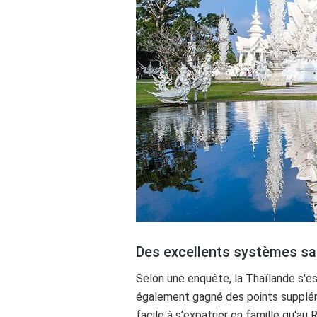
Des excellents systèmes san
Selon une enquête, la Thaïlande s'es
également gagné des points suppléme
facile à s’expatrier en famille qu'au