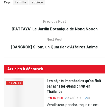
Tags:
famille
societe
Previous Post
[PATTAYA] Le Jardin Botanique de Nong Nooch
Next Post
[BANGKOK] Silom, un Quartier d’Affaires Animé
Articles à découvrir
Les objets improbables qu’on finit
INSOLITE
par acheter quand on vit en
Thaïlande
BY
SIAM THAI
5 AOÛT 2026
0
Ventilateur, poncho, raquette anti-