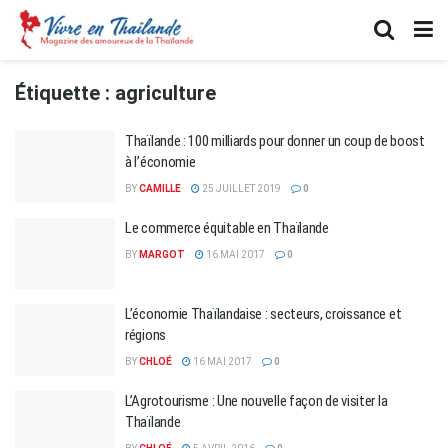
Étiquette :
agriculture
Thaïlande : 100 milliards pour donner un coup de boost
à l’économie
BY
CAMILLE
25 JUILLET 2019
0
Le commerce équitable en Thaïlande
BY
MARGOT
16 MAI 2017
0
L’économie Thaïlandaise : secteurs, croissance et
régions
BY
CHLOÉ
16 MAI 2017
0
L’Agrotourisme : Une nouvelle façon de visiter la
Thaïlande