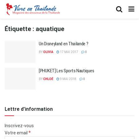
Étiquette :
aquatique
Un Disneyland en Thaïlande ?
BY
OLIVIA
17 MAI 2017
0
[PHUKET] Les Sports Nautiques
BY
CHLOÉ
9 MAI 2018
0
Lettre d’information
Inscrivez-vous
*
Votre email