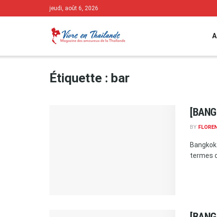
jeudi, août 6, 2026
A
Étiquette :
bar
[BANGK
BY
FLORE
Bangkok 
termes d'
[BANGK