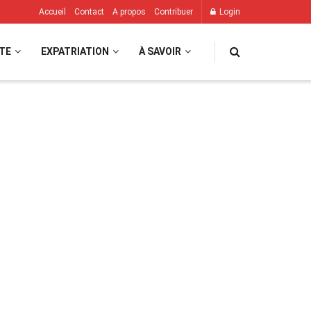
Accueil
Contact
A propos
Contribuer
Login
TE
EXPATRIATION
À SAVOIR