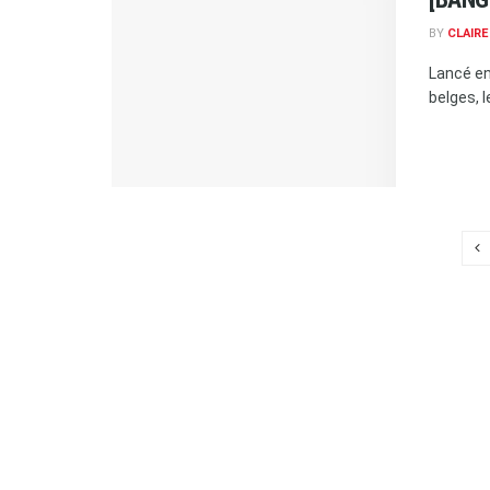
BY
CLAIR
Lancé en
belges, l