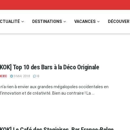
CTUALITÉ
DESTINATIONS
VACANCES
DÉCOUVER
OK] Top 10 des Bars à la Déco Originale
NCEC
9 MAI 2018
0
n'a rien à envier aux grandes mégalopoles occidentales en
innovation et de créativité. Bien au contraire ! La ...
OK] Le Café des Stagiaires, Bar Franco-Belge