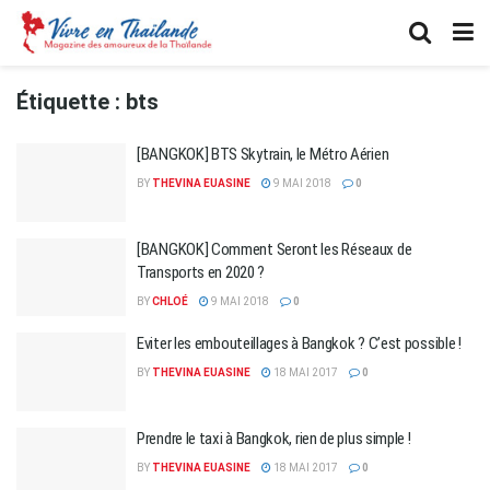
Étiquette :
bts
[BANGKOK] BTS Skytrain, le Métro Aérien
BY
THEVINA EUASINE
9 MAI 2018
0
[BANGKOK] Comment Seront les Réseaux de
Transports en 2020 ?
BY
CHLOÉ
9 MAI 2018
0
Eviter les embouteillages à Bangkok ? C’est possible !
BY
THEVINA EUASINE
18 MAI 2017
0
Prendre le taxi à Bangkok, rien de plus simple !
BY
THEVINA EUASINE
18 MAI 2017
0