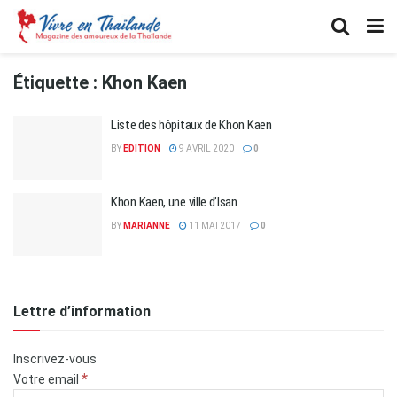
Étiquette :
Khon Kaen
Liste des hôpitaux de Khon Kaen
BY
EDITION
9 AVRIL 2020
0
Khon Kaen, une ville d’Isan
BY
MARIANNE
11 MAI 2017
0
Lettre d’information
Inscrivez-vous
*
Votre email