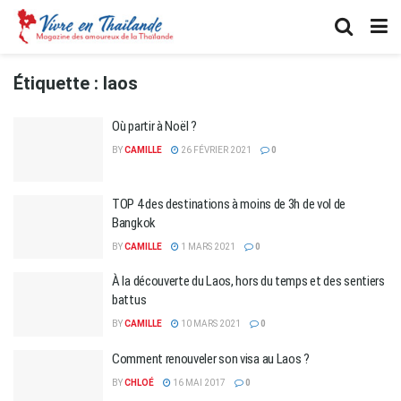
Étiquette :
laos
Où partir à Noël ?
BY
CAMILLE
26 FÉVRIER 2021
0
TOP 4 des destinations à moins de 3h de vol de
Bangkok
BY
CAMILLE
1 MARS 2021
0
À la découverte du Laos, hors du temps et des sentiers
battus
BY
CAMILLE
10 MARS 2021
0
Comment renouveler son visa au Laos ?
BY
CHLOÉ
16 MAI 2017
0