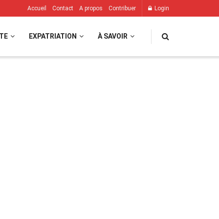
Accueil
Contact
A propos
Contribuer
Login
TE
EXPATRIATION
À SAVOIR