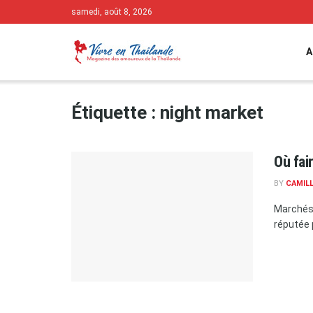
samedi, août 8, 2026
A
Étiquette :
night market
Où fai
BY
CAMIL
Marchés,
réputée p