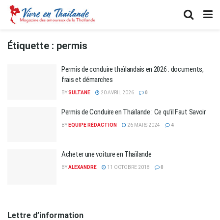
Étiquette :
permis
Permis de conduire thaïlandais en 2026 : documents,
frais et démarches
BY
SULTANE
20 AVRIL 2026
0
Permis de Conduire en Thaïlande : Ce qu’il Faut Savoir
BY
EQUIPE RÉDACTION
26 MARS 2024
4
Acheter une voiture en Thaïlande
BY
ALEXANDRE
11 OCTOBRE 2018
0
Lettre d’information