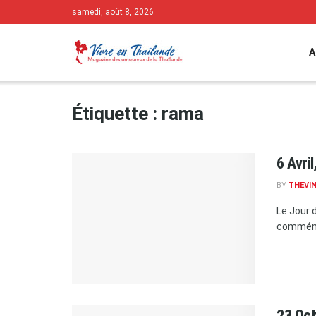
samedi, août 8, 2026
A
Étiquette :
rama
6 Avril
BY
THEVIN
Le Jour d
commémor
23 Oct