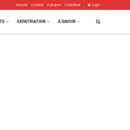
Accueil
Contact
A propos
Contribuer
Login
TE
EXPATRIATION
À SAVOIR