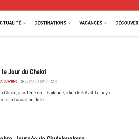
CTUALITÉ
DESTINATIONS
VACANCES
DÉCOUVER
, le Jour du Chakri
A EUASINE
20 MARS 2017
0
u Chakri, jour férié en Thaïlande, a lieu le 6 Avril. Le pays
e la fondation de la ...
obre, Journée de Chulalongkorn