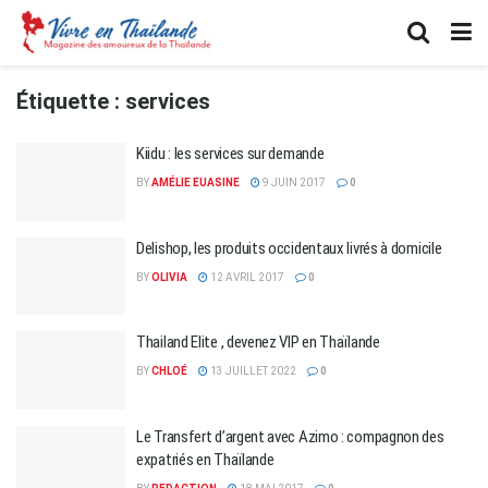
Étiquette :
services
Kiidu : les services sur demande
BY
AMÉLIE EUASINE
9 JUIN 2017
0
Delishop, les produits occidentaux livrés à domicile
BY
OLIVIA
12 AVRIL 2017
0
Thailand Elite , devenez VIP en Thaïlande
BY
CHLOÉ
13 JUILLET 2022
0
Le Transfert d’argent avec Azimo : compagnon des
expatriés en Thaïlande