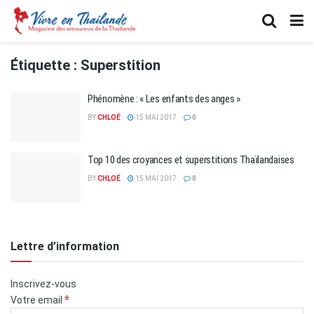
Étiquette :
Superstition
Phénomène : « Les enfants des anges »
BY
CHLOÉ
15 MAI 2017
0
Top 10 des croyances et superstitions Thaïlandaises
BY
CHLOÉ
15 MAI 2017
0
Lettre d’information
Inscrivez-vous
*
Votre email