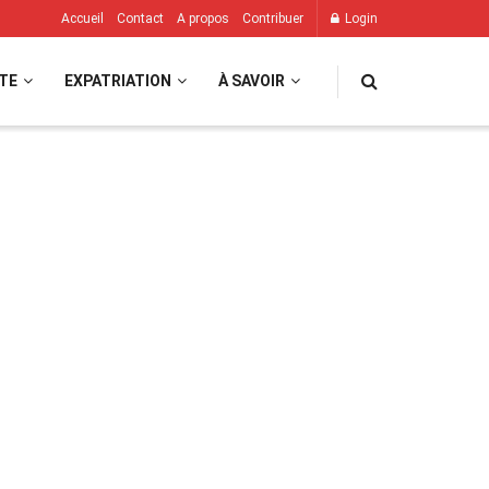
Accueil
Contact
A propos
Contribuer
Login
TE
EXPATRIATION
À SAVOIR