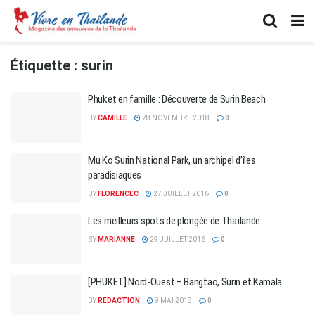
Étiquette :
surin
Phuket en famille : Découverte de Surin Beach
BY
CAMILLE
28 NOVEMBRE 2018
0
Mu Ko Surin National Park, un archipel d’îles
paradisiaques
BY
FLORENCEC
27 JUILLET 2016
0
Les meilleurs spots de plongée de Thaïlande
BY
MARIANNE
29 JUILLET 2016
0
[PHUKET] Nord-Ouest – Bangtao, Surin et Kamala
BY
REDACTION
9 MAI 2018
0