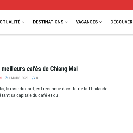
CTUALITÉ
DESTINATIONS
VACANCES
DÉCOUVER
 meilleurs cafés de Chiang Mai
N
1 MARS 2021
0
ai, la rose du nord, est reconnue dans toute la Thaïlande
ant sa capitale du café et du ...