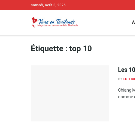
samedi, août 8, 2026
A
Étiquette :
top 10
Les 10
BY
EDITIO
Chiang M
comme ét