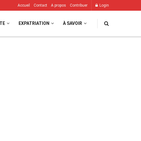
Accueil
Contact
A propos
Contribuer
Login
TE
EXPATRIATION
À SAVOIR