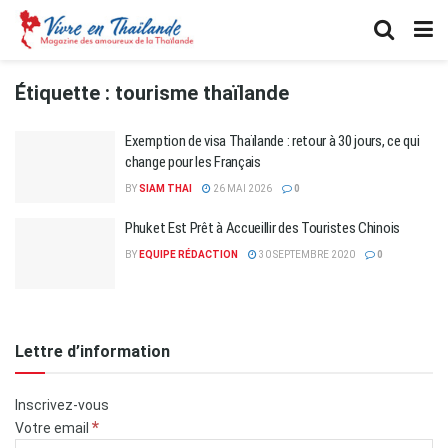
Étiquette :
tourisme thaïlande
Exemption de visa Thaïlande : retour à 30 jours, ce qui
change pour les Français
BY
SIAM THAI
26 MAI 2026
0
Phuket Est Prêt à Accueillir des Touristes Chinois
BY
EQUIPE RÉDACTION
30 SEPTEMBRE 2020
0
Lettre d’information
Inscrivez-vous
*
Votre email