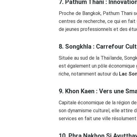
7. Pathum Thani : Innovatio
Proche de Bangkok, Pathum Thani se 
centres de recherche, ce qui en fait
de jeunes professionnels et des étu
8. Songkhla : Carrefour Cul
Située au sud de la Thaïlande, Songkh
est également un pôle économique gr
riche, notamment autour du
Lac So
9. Khon Kaen : Vers une Sma
Capitale économique de la région de 
son dynamisme culturel, elle attire d
services en fait une ville résolument 
10. Phra Nakhon Si Ayutthay