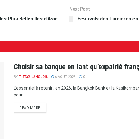
Next Post
es Plus Belles Îles d’Asie
Festivals des Lumières en
Choisir sa banque en tant qu’expatrié fran
BY
TITAYA LANGLOIS
6 AOÛT 2026
0
L'essentiel à retenir : en 2026, la Bangkok Bank et la Kasikorn
pour...
READ MORE