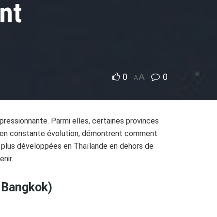
nt
0
A
0
A
pressionnante. Parmi elles, certaines provinces
, en constante évolution, démontrent comment
es plus développées en Thaïlande en dehors de
nir.
t Bangkok)