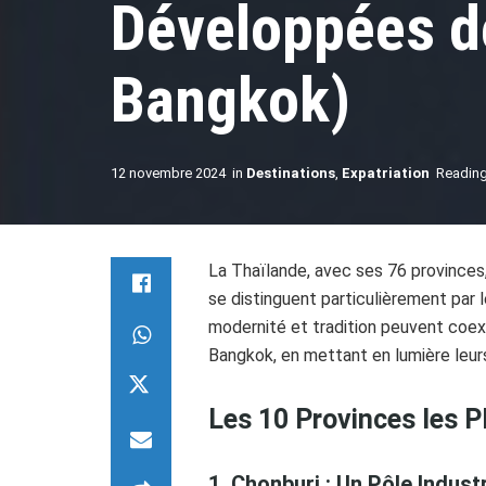
Développées de
Bangkok)
12 novembre 2024
in
Destinations
,
Expatriation
Reading
La Thaïlande, avec ses 76 provinces,
se distinguent particulièrement pa
modernité et tradition peuvent coex
Bangkok, en mettant en lumière leurs
Les 10 Provinces les 
1. Chonburi : Un Pôle Indust