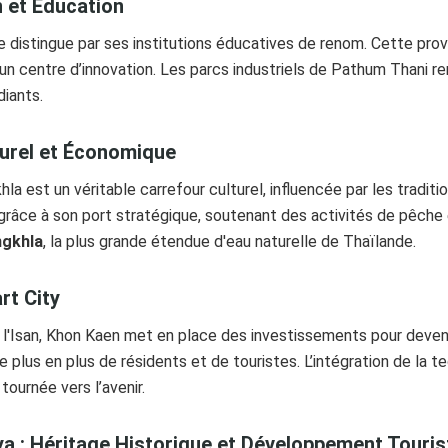
n et Éducation
distingue par ses institutions éducatives de renom. Cette prov
 un centre d’innovation. Les parcs industriels de Pathum Thani r
diants.
turel et Économique
la est un véritable carrefour culturel, influencée par les tradit
âce à son port stratégique, soutenant des activités de pêche 
ngkhla
, la plus grande étendue d'eau naturelle de Thaïlande.
rt City
l'Isan, Khon Kaen met en place des investissements pour devenir
e plus en plus de résidents et de touristes. L’intégration de la t
tournée vers l’avenir.
a : Héritage Historique et Développement Touris