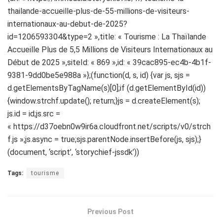
thailande-accueille-plus-de-55-millions-de-visiteurs-
internationaux-au-debut-de-2025?
id=1206593304&type=2 »,title: « Tourisme : La Thaïlande
Accueille Plus de 5,5 Millions de Visiteurs Internationaux au
Début de 2025 »,siteId: « 869 »,id: « 39cac895-ec4b-4b1f-
9381-9dd0be5e988a »};(function(d, s, id) {var js, sjs =
d.getElementsByTagName(s)[0];if (d.getElementById(id))
{window.strchf.update(); return;}js = d.createElement(s);
js.id = id;js.src =
« https://d37oebn0w9ir6a.cloudfront.net/scripts/v0/strch
f.js »;js.async = true;sjs.parentNode.insertBefore(js, sjs);}
(document, ‘script’, ‘storychief-jssdk’))
Tags:
tourisme
Previous Post