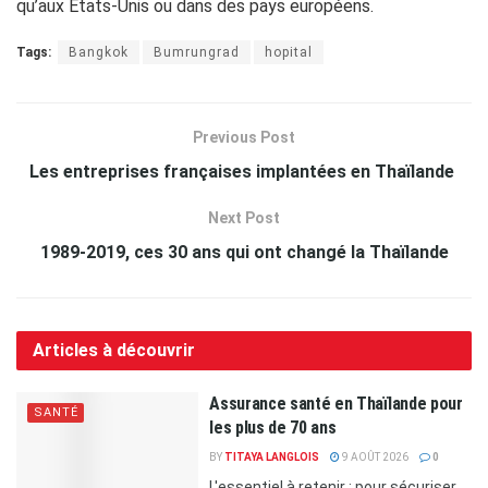
qu’aux Etats-Unis ou dans des pays européens.
Tags:
Bangkok
Bumrungrad
hopital
Previous Post
Les entreprises françaises implantées en Thaïlande
Next Post
1989-2019, ces 30 ans qui ont changé la Thaïlande
Articles à découvrir
Assurance santé en Thaïlande pour
SANTÉ
les plus de 70 ans
BY
TITAYA LANGLOIS
9 AOÛT 2026
0
L'essentiel à retenir : pour sécuriser