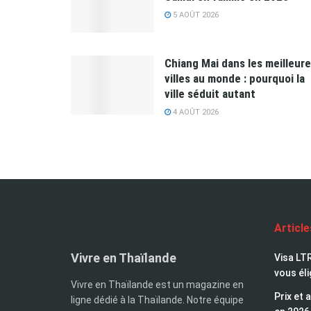
5 AOÛT 2026
Chiang Mai dans les meilleur
villes au monde : pourquoi la
ville séduit autant
4 AOÛT 2026
Articl
Vivre en Thaïlande
Visa LTR
vous éli
Vivre en Thaïlande est un magazine en
Prix et 
ligne dédié à la Thaïlande. Notre équipe