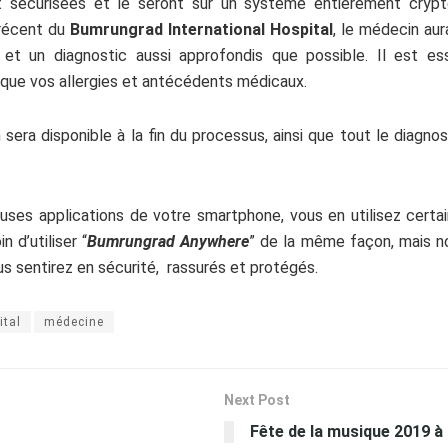
t sécurisées et le seront sur un système entièrement crypté,
 récent du
Bumrungrad International Hospital
, le médecin aur
 et un diagnostic aussi approfondis que possible. Il est e
que vos allergies et antécédents médicaux.
sera disponible à la fin du processus, ainsi que tout le diagno
es applications de votre smartphone, vous en utilisez certain
 d’utiliser “
Bumrungrad Anywhere
” de la même façon, mais n
us sentirez en sécurité, rassurés et protégés.
tal
médecine
Next Post
Fête de la musique 2019 à