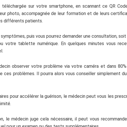
téléchargée sur votre smartphone, en scannant ce QR Code, 
 leur photo, accompagnée de leur formation et de leurs certific
s différents patients.
vos symptômes, puis vous pourrez demander une consultation, so
ou votre tablette numérique. En quelques minutes vous rece
l.
édecin observer votre problème via votre caméra et dans 80% 
re ces problèmes. Il pourra alors vous conseiller simplement 
s pour accélérer la guérison, le médecin peut vous les prescrire
imité.
ion, le médecin juge cela nécessaire, il peut vous recommand
tuel pour un examen ou des tests supplémentaires.