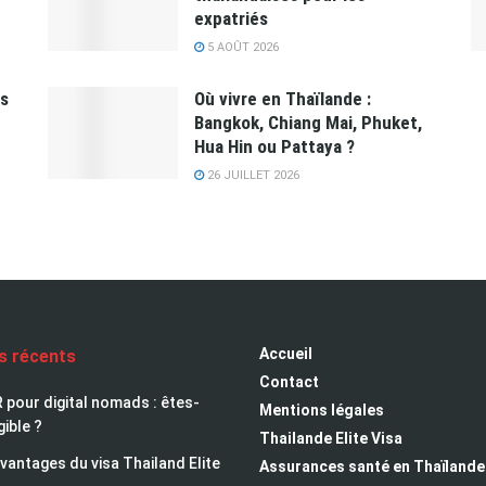
expatriés
5 AOÛT 2026
es
Où vivre en Thaïlande :
Bangkok, Chiang Mai, Phuket,
Hua Hin ou Pattaya ?
26 JUILLET 2026
Accueil
es récents
Contact
 pour digital nomads : êtes-
Mentions légales
gible ?
Thailande Elite Visa
avantages du visa Thailand Elite
Assurances santé en Thaïlande