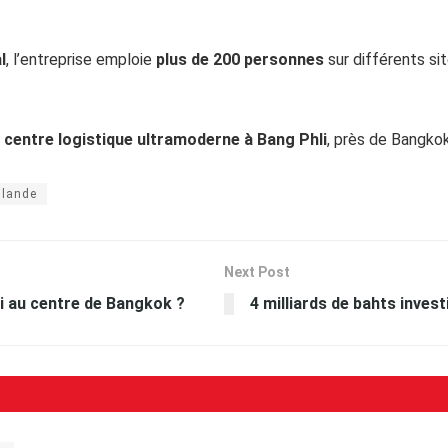
l
, l’entreprise emploie
plus de 200 personnes
sur différents s
n
centre logistique ultramoderne à Bang Phli
, près de Bangko
ilande
Next Post
i au centre de Bangkok ?
4 milliards de bahts inves