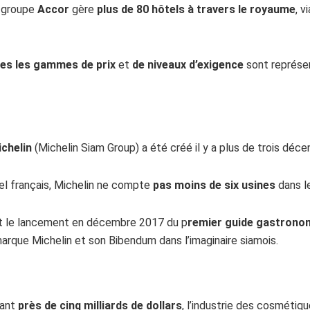
e groupe
Accor
gère
plus de 80 hôtels à travers le royaume
, v
es les gammes de prix
et
de niveaux d’exigence
sont représen
ichelin
(Michelin Siam Group) a été créé il y a plus de trois déce
iel français, Michelin ne compte
pas moins de six usines
dans l
 le lancement en décembre 2017 du p
remier guide gastronom
arque Michelin et son Bibendum dans l’imaginaire siamois.
tant
près de cinq milliards de dollars
, l’industrie des cosmétiq