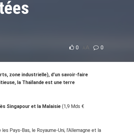
ntées
0
A
0
A
s, zone industrielle), d’un savoir-faire
ieuse, la Thaïlande est une terre
ès Singapour et la Malaisie
(1,9 Mds €
e les Pays-Bas, le Royaume-Uni, l’Allemagne et la