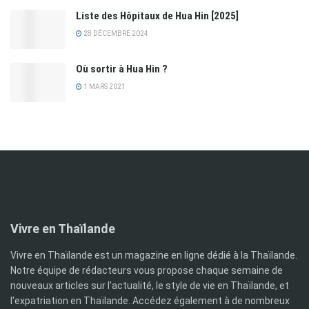
Liste des Hôpitaux de Hua Hin [2025]
28 DÉCEMBRE 2024
Où sortir à Hua Hin ?
1 MARS 2021
Vivre en Thaïlande
Vivre en Thaïlande est un magazine en ligne dédié à la Thaïlande.
Notre équipe de rédacteurs vous propose chaque semaine de
nouveaux articles sur l'actualité, le style de vie en Thaïlande, et
l'expatriation en Thaïlande. Accédez également à de nombreux