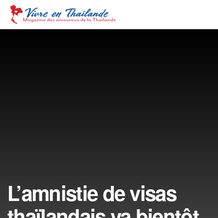
L’amnistie de visas
thaïlandais va bientôt