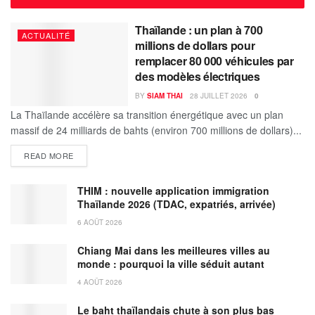
Thaïlande : un plan à 700
ACTUALITÉ
millions de dollars pour
remplacer 80 000 véhicules par
des modèles électriques
BY
SIAM THAI
28 JUILLET 2026
0
La Thaïlande accélère sa transition énergétique avec un plan
massif de 24 milliards de bahts (environ 700 millions de dollars)...
DETAILS
READ MORE
THIM : nouvelle application immigration
Thaïlande 2026 (TDAC, expatriés, arrivée)
6 AOÛT 2026
Chiang Mai dans les meilleures villes au
monde : pourquoi la ville séduit autant
4 AOÛT 2026
Le baht thaïlandais chute à son plus bas