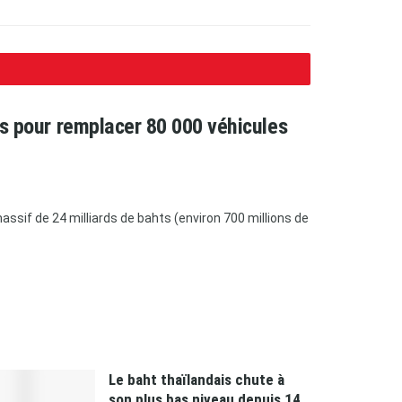
ars pour remplacer 80 000 véhicules
ssif de 24 milliards de bahts (environ 700 millions de
Le baht thaïlandais chute à
son plus bas niveau depuis 14