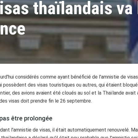
isas thaïlandais va
ance
d'hui considérés comme ayant bénéficié de l'amnistie de visas tha
 possèdent des visas touristiques ou autres, qui étaient bloqué
tier, des avions avaient été cloués au sol et la Thaïlande avait 
 des visas doit prendre fin le 26 septembre.
 pas être prolongée
endant l'amnistie de visas, il était automatiquement renouvelé. 
thaïlandaise a déclaré qu'il était peu probable que l'amnistie so