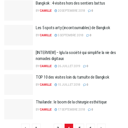
Bangkok : 4 visites hors des sentiers battus
BY
CAMILLE
20 SEPTEMBRE 2018
0
Les 5 spots arty (incontournables) de Bangkok
BY
CAMILLE
5 SEPTEMBRE 2018
0
[INTERVIEW] – Iglu la société qui simplifie la vie des
nomades digitaux
BY
CAMILLE
26 JUILLET 2019
0
TOP 10 des visites loin du tumulte de Bangkok
BY
CAMILLE
15 JUILLET 2018
0
Thaïlande : le boom de la chirurgie esthétique
BY
CAMILLE
17 SEPTEMBRE 2018
0