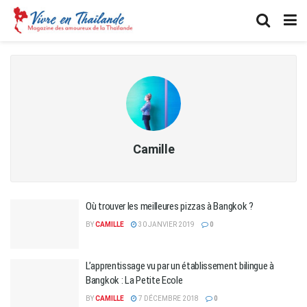
Camille
Où trouver les meilleures pizzas à Bangkok ?
BY
CAMILLE
30 JANVIER 2019
0
L’apprentissage vu par un établissement bilingue à
Bangkok : La Petite Ecole
BY
CAMILLE
7 DÉCEMBRE 2018
0