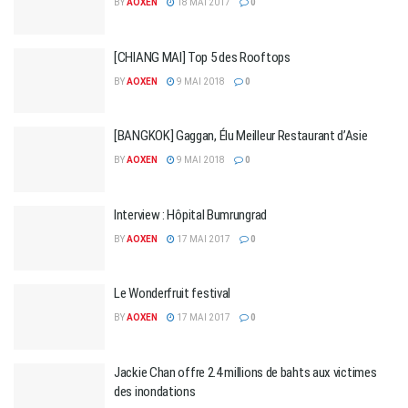
BY
AOXEN
18 MAI 2017
0
[CHIANG MAI] Top 5 des Rooftops
BY
AOXEN
9 MAI 2018
0
[BANGKOK] Gaggan, Élu Meilleur Restaurant d’Asie
BY
AOXEN
9 MAI 2018
0
Interview : Hôpital Bumrungrad
BY
AOXEN
17 MAI 2017
0
Le Wonderfruit festival
BY
AOXEN
17 MAI 2017
0
Jackie Chan offre 2.4 millions de bahts aux victimes
des inondations