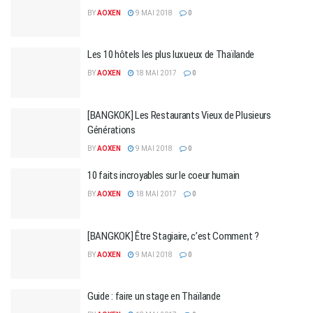
BY
AOXEN
9 MAI 2018
0
Les 10 hôtels les plus luxueux de Thaïlande
BY
AOXEN
18 MAI 2017
0
[BANGKOK] Les Restaurants Vieux de Plusieurs
Générations
BY
AOXEN
9 MAI 2018
0
10 faits incroyables sur le coeur humain
BY
AOXEN
18 MAI 2017
0
[BANGKOK] Être Stagiaire, c’est Comment ?
BY
AOXEN
9 MAI 2018
0
Guide : faire un stage en Thaïlande