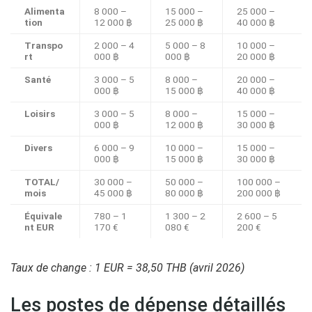
Alimenta
8 000 –
15 000 –
25 000 –
tion
12 000 ฿
25 000 ฿
40 000 ฿
Transpo
2 000 – 4
5 000 – 8
10 000 –
rt
000 ฿
000 ฿
20 000 ฿
Santé
3 000 – 5
8 000 –
20 000 –
000 ฿
15 000 ฿
40 000 ฿
Loisirs
3 000 – 5
8 000 –
15 000 –
000 ฿
12 000 ฿
30 000 ฿
Divers
6 000 – 9
10 000 –
15 000 –
000 ฿
15 000 ฿
30 000 ฿
TOTAL/
30 000 –
50 000 –
100 000 –
mois
45 000 ฿
80 000 ฿
200 000 ฿
Équivale
780 – 1
1 300 – 2
2 600 – 5
nt EUR
170 €
080 €
200 €
Taux de change : 1 EUR = 38,50 THB (avril 2026)
Les postes de dépense détaillés