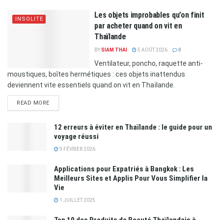
Les objets improbables qu’on finit
INSOLITE
par acheter quand on vit en
Thaïlande
BY
SIAM THAI
5 AOÛT 2026
0
Ventilateur, poncho, raquette anti-
moustiques, boîtes hermétiques : ces objets inattendus
deviennent vite essentiels quand on vit en Thaïlande.
READ MORE
12 erreurs à éviter en Thaïlande : le guide pour un
voyage réussi
9 FÉVRIER 2026
Applications pour Expatriés à Bangkok : Les
Meilleurs Sites et Applis Pour Vous Simplifier la
Vie
1 JUILLET 2025
Top 10 des Produits de Beauté Thaïlandais à