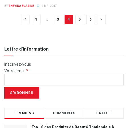
BY
THEVINA EUASINE
11 MAI 2017
1
…
3
4
5
6
Lettre d’information
Inscrivez-vous
*
Votre email
TRENDING
COMMENTS
LATEST
Top 10 des Produits de Beauté Thaïlandais à