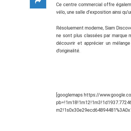
Ce centre commercial offre égaleme
vélo, une salle d’exposition ainsi qu
Résoluement moderne, Siam Discovery
ne sont plus classées par marque m
découvrir et apprécier un mélange
d’originalité.
[googlemaps https://www.google.
pb=!1m18!1m12!1m3!1d1937.77246
m2!1s0x30e29ecd64894481%3A0x1
.