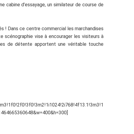
e cabine d’essayage, un similateur de course de
nés ! Dans ce centre commercial les marchandises
e scénographie vise à encourager les visiteurs à
es de détente apportent une véritable touche
!1f0!2f0!3f0!3m2!1i1024!2i768!4f13.1!3m3!1
v1464665360648&w=400&h=300]