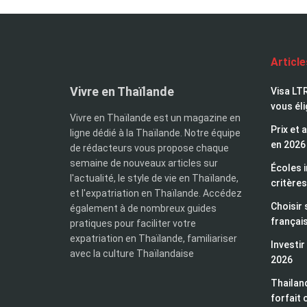
Articl
Vivre en Thaïlande
Visa LTR
vous éli
Vivre en Thaïlande est un magazine en
Prix et 
ligne dédié à la Thaïlande. Notre équipe
en 2026
de rédacteurs vous propose chaque
semaine de nouveaux articles sur
Écoles i
l'actualité, le style de vie en Thaïlande,
critères
et l'expatriation en Thaïlande. Accédez
Choisir 
également à de nombreux guides
françai
pratiques pour faciliter votre
expatriation en Thaïlande, familiariser
Investir
avec la culture Thaïlandaise
2026
Thailand
forfait 