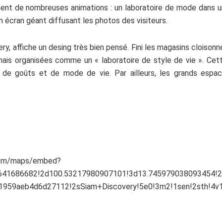
nt de nombreuses animations : un laboratoire de mode dans un
’un écran géant diffusant les photos des visiteurs.
, affiche un desing très bien pensé. Fini les magasins cloison
ais organisées comme un « laboratoire de style de vie ». Cett
 de goûts et de mode de vie. Par ailleurs, l
es grands espac
com/maps/embed?
41686682!2d100.53217980907101!3d13.745979038093454!2m3
959aeb4d6d27112!2sSiam+Discovery!5e0!3m2!1sen!2sth!4