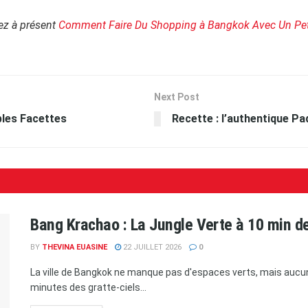
ez à présent
Comment Faire Du Shopping à Bangkok Avec Un Pet
Next Post
ples Facettes
Recette : l’authentique Pa
Bang Krachao : La Jungle Verte à 10 min d
BY
THEVINA EUASINE
22 JUILLET 2026
0
La ville de Bangkok ne manque pas d'espaces verts, mais auc
minutes des gratte-ciels...