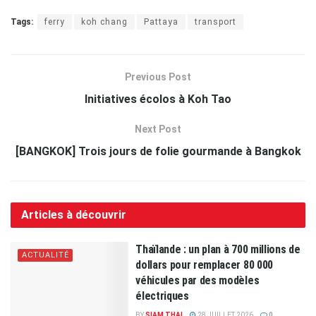
Tags:
ferry
koh chang
Pattaya
transport
Previous Post
Initiatives écolos à Koh Tao
Next Post
[BANGKOK] Trois jours de folie gourmande à Bangkok
Articles à découvrir
Thaïlande : un plan à 700 millions de
ACTUALITÉ
dollars pour remplacer 80 000
véhicules par des modèles
électriques
BY
SIAM THAI
28 JUILLET 2026
0