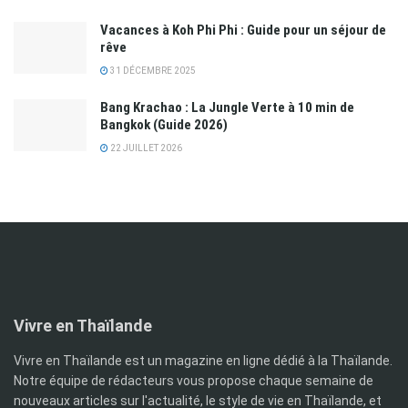
Vacances à Koh Phi Phi : Guide pour un séjour de
rêve
31 DÉCEMBRE 2025
Bang Krachao : La Jungle Verte à 10 min de
Bangkok (Guide 2026)
22 JUILLET 2026
Vivre en Thaïlande
Vivre en Thaïlande est un magazine en ligne dédié à la Thaïlande.
Notre équipe de rédacteurs vous propose chaque semaine de
nouveaux articles sur l'actualité, le style de vie en Thaïlande, et