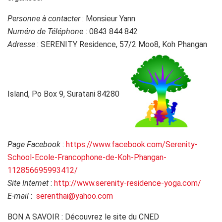
Personne à contacter
: Monsieur Yann
Numéro de Téléphon
e : 0843 844 842
Adresse
: SERENITY Residence, 57/2 Moo8, Koh Phangan
Island, Po Box 9, Suratani 84280
Page Facebook
:
https://www.facebook.com/Serenity-
School-Ecole-Francophone-de-Koh-Phangan-
112856695993412/
Site Internet
:
http://www.serenity-residence-yoga.com/
E-mail
:
serenthai@yahoo.com
BON A SAVOIR : Découvrez le site du CNED