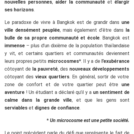
nouvelles personnes
,
aider la communauté
et
élargir
ses horizons
.
Le paradoxe de vivre à Bangkok est de grandir dans
une
ville densément peuplée
, mais également d’être dans
la
bulle de sa propre communauté et école
. Bangkok est
immense
– plus d’un dixième de la population thaïlandaise
y vit, et certains quartiers et communautés deviennent
leurs propres petits
microcosmes
*. Il y a de
l’exubérance
côtoyant de
la pauvreté
, des
nouveaux développements
côtoyant des
vieux quartiers
. En général, sortir de votre
zone de confort et de votre quartier peut être
une
aventure
! Un étudiant a déclaré qu’il y a
un sentiment de
calme dans la grande ville
, et que les gens sont
serviables
et
dignes de confiance
.
*
Un microcosme est une petite société.
Le point précédent parle du défi que représente le fait de