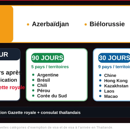
velles catégories d’exemption de visa et de visa à l’arrivée en Thaïlande.