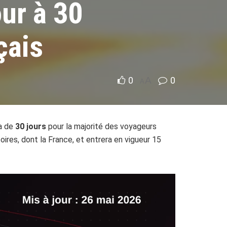
ur à 30
çais
0
A
0
A
sa de
30 jours
pour la majorité des voyageurs
oires, dont la France, et entrera en vigueur 15