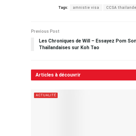
Tags:
amnistie visa
CCSA thailand
Previous Post
Les Chroniques de Will – Essayez Pom Som
Thaïlandaises sur Koh Tao
Articles à découvrir
ACTUALITÉ