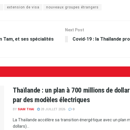
e
extension de visa
nouveaux groupes étrangers
Next Post
 Tam, et ses spécialités
Covid-19 : la Thaïlande pr
Thaïlande : un plan à 700 millions de doll
par des modèles électriques
BY
SIAM THAI
28 JUILLET 2026
0
La Thaïlande accélère sa transition énergétique avec un plan ma
dollars)...