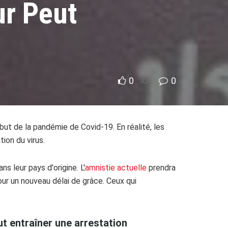
ur Peut
0
A
0
A
ut de la pandémie de Covid-19. En réalité, les
ion du virus.
 leur pays d'origine. L'
amnistie actuelle
prendra
our un nouveau délai de grâce. Ceux qui
ut entraîner une arrestation