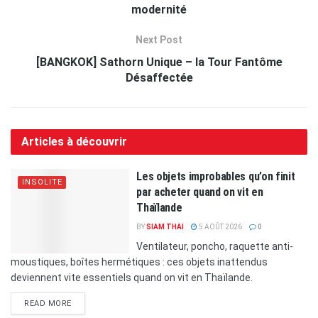
modernité
Next Post
[BANGKOK] Sathorn Unique – la Tour Fantôme
Désaffectée
Articles à découvrir
Les objets improbables qu’on finit
INSOLITE
par acheter quand on vit en
Thaïlande
BY
SIAM THAI
5 AOÛT 2026
0
Ventilateur, poncho, raquette anti-
moustiques, boîtes hermétiques : ces objets inattendus
deviennent vite essentiels quand on vit en Thaïlande.
READ MORE