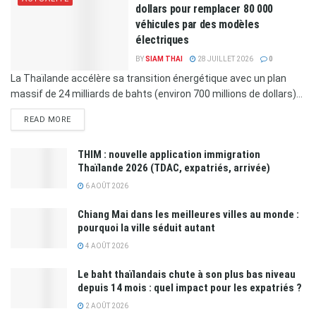
dollars pour remplacer 80 000
véhicules par des modèles
électriques
BY
SIAM THAI
28 JUILLET 2026
0
La Thaïlande accélère sa transition énergétique avec un plan
massif de 24 milliards de bahts (environ 700 millions de dollars)...
READ MORE
THIM : nouvelle application immigration
Thaïlande 2026 (TDAC, expatriés, arrivée)
6 AOÛT 2026
Chiang Mai dans les meilleures villes au monde :
pourquoi la ville séduit autant
4 AOÛT 2026
Le baht thaïlandais chute à son plus bas niveau
depuis 14 mois : quel impact pour les expatriés ?
2 AOÛT 2026