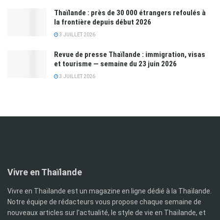
Thaïlande : près de 30 000 étrangers refoulés à
la frontière depuis début 2026
3 JUILLET 2026
Revue de presse Thaïlande : immigration, visas
et tourisme — semaine du 23 juin 2026
3 JUILLET 2026
Vivre en Thaïlande
Vivre en Thaïlande est un magazine en ligne dédié à la Thaïlande.
Notre équipe de rédacteurs vous propose chaque semaine de
nouveaux articles sur l'actualité, le style de vie en Thaïlande, et