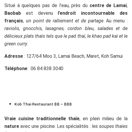
Situé à quelques pas de l’eau, près du
centre de Lamai
,
Baobab
est devenu
l’endroit incontournable des
français
,
un point de ralliement et de partage
. Au menu :
raviolis, gnocchis, lasagnes, cordon bleu, salades et de
délicieux plats thaïs tels que le pad thaï, le khao pad kaï et le
green curry
.
Adresse
:
127/64 Moo 3
,
Lamai Beach, Maret, Koh Samui
Téléphone
: 06 84 838 3040
Kob Thai Restaurant ฿฿ – ฿฿฿
Vraie cuisine traditionnelle thaïe
, en plein milieu de la
nature
avec une piscine. Les spécialités :
les soupes thaïes