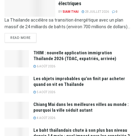
électriques
BY
SIAM THAI
28 JUILLET 2026
0
La Thaïlande accélère sa transition énergétique avec un plan
massif de 24 milliards de bahts (environ 700 millions de dollars)...
READ MORE
THIM : nouvelle application immigration
Thaïlande 2026 (TDAC, expatriés, arrivée)
6 AOÛT 2026
Les objets improbables qu’on finit par acheter
quand on vit en Thaïlande
5 AOÛT 2026
Chiang Mai dans les meilleures villes au monde :
pourquoi la ville séduit autant
4 AOÛT 2026
Le baht thaïlandais chute à son plus bas niveau