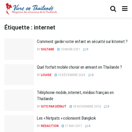
Étiquette :
internet
Comment garder votre enfant en sécurité sur Internet ?
BY
SULTANE
10 MARS 2021
0
Quel forfait mobile choisir en arrivant en Thaïlande ?
BY
LOUISE
10 DÉCEMBRE 2024
0
Téléphonie mobile, internet, médias français en
Thaïlande
BY
SITE PAR DÉFAUT
18 NOVEMBRE 2016
0
Les « Netpats » colonisent Bangkok
BY
REDACTION
17 MAI 2017
0