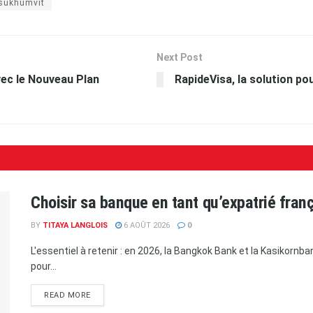
sukhumvit
Next Post
vec le Nouveau Plan
RapideVisa, la solution po
Choisir sa banque en tant qu’expatrié fran
BY
TITAYA LANGLOIS
6 AOÛT 2026
0
L'essentiel à retenir : en 2026, la Bangkok Bank et la Kasikorn
pour...
READ MORE