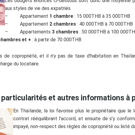
Les budgets énoncés ci-dessous sont donc une moyenne po
aux styles de vie des expatriés.
– Appartement
1 chambre
: 15 000THB à 35 000THB
– Appartement
2 chambres
: 40 000THB à 70 000THB
– Appartements
3 chambres
: 50 000THB à 100 000T
chambres et +
: à partir de 70 000THB
is de copropriété, et il n’y pas de taxe d’habitation en Thaï
harge du locataire.
 particularités et autres informations à
En Thaïlande, la loi favorise plus le propriétaire que le lo
contrat rééquilibrant l’accord, et ensuite de s’y conform
impayé, non-respect des règles de copropriété ou listé da