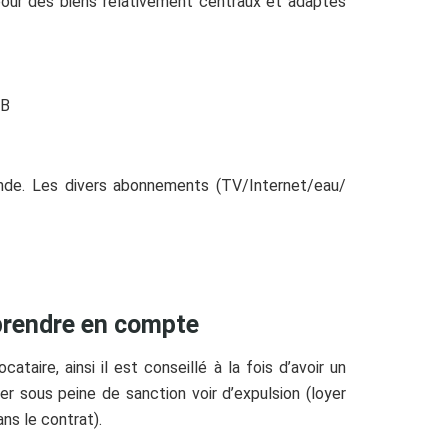
ur des biens relativement centraux et adaptés
HB
lande. Les divers abonnements (TV/Internet/eau/
 prendre en compte
cataire, ainsi il est conseillé à la fois d’avoir un
er sous peine de sanction voir d’expulsion (loyer
ns le contrat).