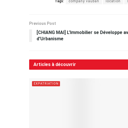
Tags:
company vauban
location
Previous Post
[CHIANG MAI] L’Immobilier se Développe a
d’Urbanisme
Articles à découvrir
EXPATRIATION