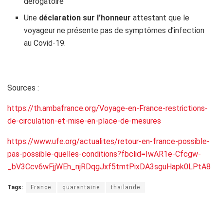
dérogatoire
Une
déclaration sur l’honneur
attestant que le
voyageur ne présente pas de symptômes d’infection
au Covid-19.
h
Sources :
https://th.ambafrance.org/Voyage-en-France-restrictions-
de-circulation-et-mise-en-place-de-mesures
https://www.ufe.org/actualites/retour-en-france-possible-
pas-possible-quelles-conditions?fbclid=IwAR1e-Cfcgw-
_bV3Ccv6wFjjWEh_njRDqgJxf5tmtPixDA3sguHapk0LPtA8
Tags:
France
quarantaine
thailande