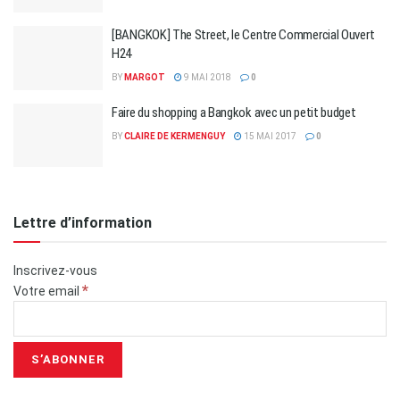
[BANGKOK] The Street, le Centre Commercial Ouvert
H24
BY
MARGOT
9 MAI 2018
0
Faire du shopping a Bangkok avec un petit budget
BY
CLAIRE DE KERMENGUY
15 MAI 2017
0
Lettre d’information
Inscrivez-vous
*
Votre email