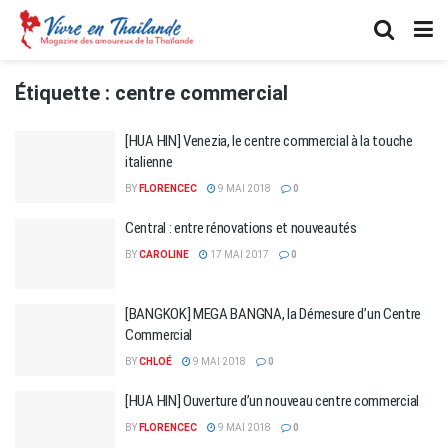
Étiquette :
centre commercial
[HUA HIN] Venezia, le centre commercial à la touche
italienne
BY
FLORENCEC
9 MAI 2018
0
Central : entre rénovations et nouveautés
BY
CAROLINE
17 MAI 2017
0
[BANGKOK] MEGA BANGNA, la Démesure d’un Centre
Commercial
BY
CHLOÉ
9 MAI 2018
0
[HUA HIN] Ouverture d’un nouveau centre commercial
BY
FLORENCEC
9 MAI 2018
0